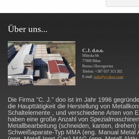
Über uns...
C.J. d.o.o.
Mlinska bb
77000 Bihac
Bosna i Hercegovina
Telefon: +387 037 313 202
E-mail:
info@cj-doo.com
Die Firma "C. J." doo ist im Jahr 1996 gegründet
die Haupttätigkeit die Herstellung von Metallkon
Schaltelemente , und verschiedene Arten von E
haben eine große Anzahl von Spezialmaschinen 
Metallbearbeitung (schneiden, kanten, drehen)
Schweißaparate-Typ MMA (eng. Manual Metal A
(eng. Metall-Inert-Gas) MAG (eng. Metall-Akti